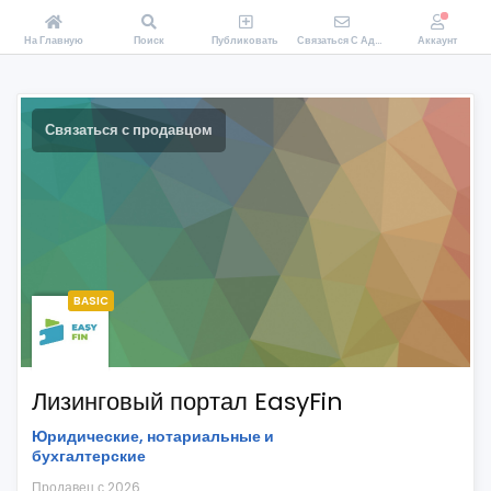
На Главную
Поиск
Публиковать
Связаться С Администрацией Zakopeiki.by
Аккаунт
Связаться с продавцом
BASIC
Лизинговый портал EasyFin
Юридические, нотариальные и
бухгалтерские
Продавец с 2026