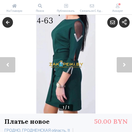
На Главную
Поиск
Публиковать
Связаться С Администрацией Zakopeiki.by
Аккаунт
1
/
1
Платье новое
50.00 BYN
ГРОДНО, ГРОДНЕНСКАЯ область, 11