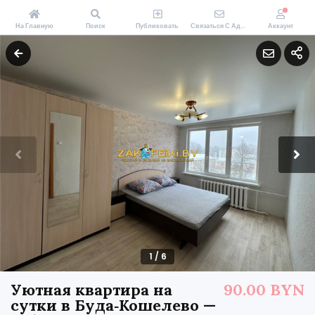
На Главную
Поиск
Публиковать
Связаться С Администрацией Zakopeiki.by
Аккаунт
1
/
6
Уютная квартира на
90.00 BYN
сутки в Буда‑Кошелево —