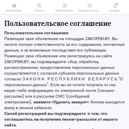
На Главную
Поиск
Публиковать
Связаться С Администрацией Zakopeiki.by
Аккаунт
Пользовательское соглашение
Пользовательское соглашение
Размещая свое объявление на площадке ZAKOPEiKi.BY, Вы
несете полную ответственность за его содержание, контактные
данные, и за возможные последствия его публикации.
Размещая свое объявление или регистрируясь на сайте
ZAKOPEiKi.BY, вы подтверждаете: сбор, обработка,
распространение, предоставление персональных данных
осуществляются с согласия субъекта персональных данных
согласно З А К О Н А Р Е С П У Б Л И К И Б Е Л А Р У С Ь "О
персональных данных". Если вы не хотите получать от нас
какую-либо информацию по электронной почте (письма-
рассылки) или в рассылке СМС (сообщений
электросвязи),
нажмите «Удалить аккаунт»
. Кнопка находится
внизу в личном кабинете.
Своей регистрацией вы подтверждаете о том, что
соглашаетесь на получение писем-рассылок от нашего
сайта.