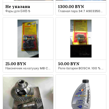
Не указана
1300.00 BYN
Фары для БМВ 5
Главная пара 34:7 A9033500439
25.00 BYN
50.00 BYN
Наконечник на катушку MB C, E S- KLASS 0356250035 BOSCH Распределитель зажигания
Реле батареи BOSCH. 100 % Оригинал Почта европочта