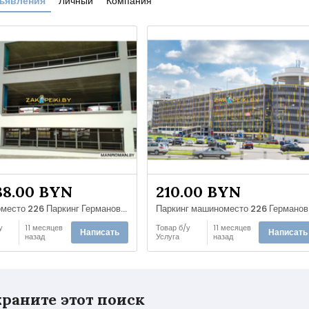
ъявления
Личный
Компания
88.00 BYN
210.00 BYN
машиноместо 226 Паркинг Германовская, 7
Па
у
11 месяцев
Товар б/у
11 месяцев
Написать
Написать
назад
Услуга
назад
раните этот поиск