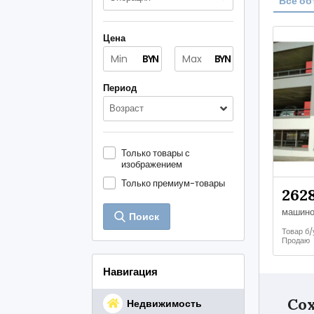
Все об
Цена
BYN
BYN
Период
Возраст
Только товары с
изображением
Только премиум-товары
262
Поиск
Товар б/
Продаю
Навигация
Сох
Недвижимость