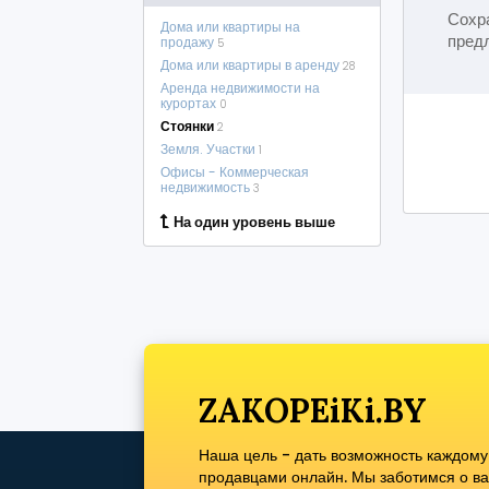
Сохра
Дома или квартиры на
пред
продажу
5
Дома или квартиры в аренду
28
Аренда недвижимости на
курортах
0
Стоянки
2
Земля. Участки
1
Офисы - Коммерческая
недвижимость
3
На один уровень выше
ZAKOPEiKi.BY
Наша цель - дать возможность каждому
продавцами онлайн. Мы заботимся о вас