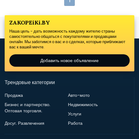
1
ZAKOPEiKi.BY
Наша цель - дать возможность каждому жителю страны
самостоятельно общаться с покупателями и продавцами
онлайн. Мы заботимся о вас и о сделках, которые приближают
вас к вашей мечте.
Добавить новое объявление
Трендовые категории
Продажа
Авто-мото
Бизнес и партнерство.
Недвижимость
Оптовая торговля.
Услуги
Досуг. Развлечения
Работа