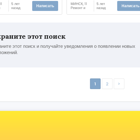
1
5 лет
МИНСК, 11
5 лет
Написать
Написать
и
назад
Ремонт и
назад
ван
обслуживан
ие
иле
автомобиле
й
раните этот поиск
ните этот поиск и получайте уведомления о появлении новых
ложений.
1
2
>