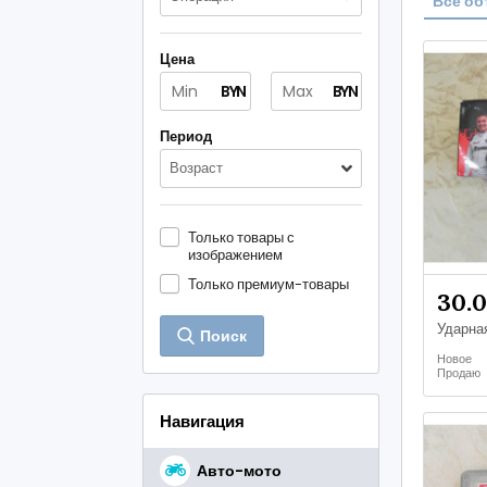
Все об
Цена
BYN
BYN
Период
Возраст
Только товары с
изображением
Только премиум-товары
30.
Поиск
Новое
Продаю
Навигация
Авто-мото