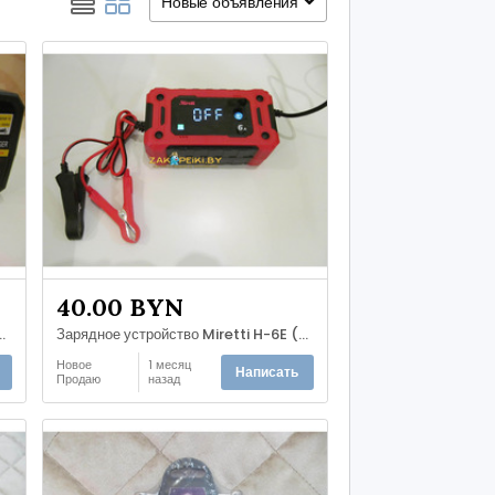
Новые объявления
40.00 BYN
NCHANGXIN ZL-2023 12V-12A; 24V-8A.
Зарядное устройство Miretti H-6E (сенсорный экран) 12v-6A, все виды АКБ.
Новое
1 месяц
Написать
Продаю
назад