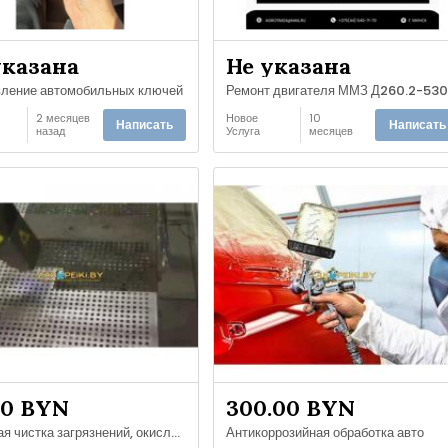
указана
Не указана
вление автомобильных ключей
Ремонт двигателя ММЗ Д260.2-53
2 месяцев
Новое
10
Написать
Написать
назад
Услуга
месяцев
назад
00 BYN
300.00 BYN
Лазерная чистка загрязнений, окислений
Антикоррозийная обработка авто