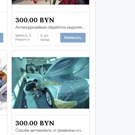
300.00 BYN
0
Антикоррозийная обработка недалеко от Некрасова
МИНСК, 11
5 лет
Написать
Ремонт и
назад
обслуживан
ие
автомобиле
й
300.00 BYN
Спасём автомобиль от ржавчины и коррозии