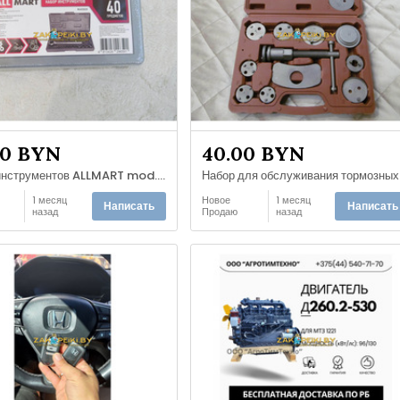
00 BYN
40.00 BYN
Набор инструментов ALLMART mod.MUH235231, 40 предметов
Набо
1 месяц
Новое
1 месяц
Написать
Написать
назад
Продаю
назад