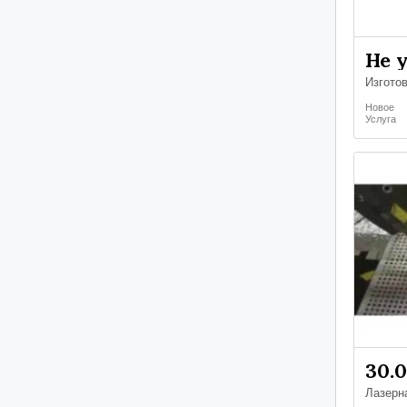
Не 
Изгото
Новое
Услуга
30.