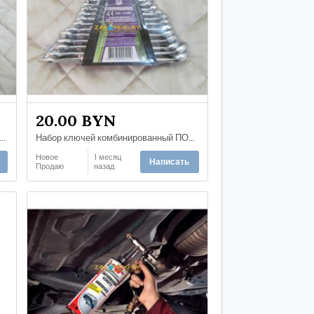
20.00 BYN
р для обслуживания тормозных цилиндров (13 предметов)
Набор ключей комбинированный ПОМОЩНИК модель 5124МР (Индия) (6 - 19 мм., 12 предметов)
Новое
1 месяц
Написать
Продаю
назад