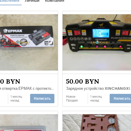
ъявления
Личный
Компания
00 BYN
50.00 BYN
Ударная отвертка ЕРМАК с протектором и 6 насадками в пластиковом кейсе
Зарядное устройство XI
1 месяц
Новое
1 месяц
Написать
Написать
назад
Продаю
назад